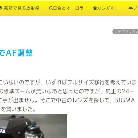
霧箱で見る放射線
日食とオーロラ
カンガルー
プ
カテゴリ：カ
でAF調整
ていないのですが，いずればフルサイズ移行を考えていま
の標準ズームが無いなあと思ったのですが，純正の24－
ぎて手が出ません。そこで中古のレンズを探して，SIGMA
CROを買いました。