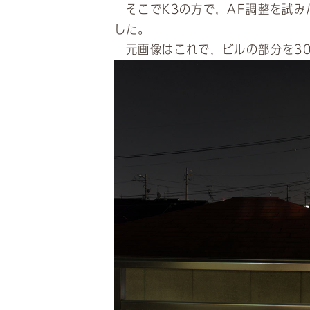
そこでK3の方で，AF調整を試み
した。
元画像はこれで，ビルの部分を30