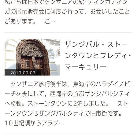
私たちは日本でタンザニアの絵･ティンガティン
ガの展示販売会に何度か行って，お会いしたこと
があります。 こ…
ザンジバル・ストー
ンタウンとフレディ･
マーキュリー
2019.09.03
タンザニア旅行後半は，東海岸のバラダイスビ
ーチを後にして，西海岸の首都ザンジバルシティ
へ移動。ストーンタウンに2泊しました。 スト
ーンタウンはザンジバルシティの旧市街です。
10世紀頃からアラブ…