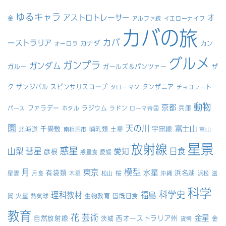
ゆるキャラ
アストロトレーサー
オ
金
アルファ線
イエローナイフ
カバの旅
カバ
ーストラリア
カナダ
カン
オーロラ
グルメ
ガンプラ
ガンダム
ガルー
ガールズ＆パンツァー
ザ
ク
ザンジバル
スピンサリスコープ
タンザニア
タローマン
チョコレート
動物
京都
ファラデー
ラジウム
兵庫
パース
ホタル
ラドン
ローマ帝国
園
天の川
富士山
千畳敷
宇宙線
北海道
哺乳類
土星
南相馬市
富山
星景
放射線
惑星
山梨
彗星
日食
愛知
彦根
惑星食
愛媛
模型
月
東京
水星
有袋類
浜名湖
桜
星雲
月食
木星
松山
沖縄
浜松
滋
科学
科学史
理科教材
福島
火星
生物教育
皆既日食
賀
熱気球
教育
花
芸術
金星
自然放射線
西オーストラリア州
茨城
金
貨幣