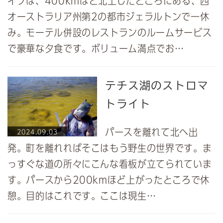
イブは、400kmほど北上したところにある、西
オーストラリア州第2の都市ジェラルトンで一休
み。モーテル併設のレストランのルームサービス
で豪華な夕食です。ボリューム満点でお…
テチス湖のストロマ
トライト
パースを離れて北へ出
2024.09.03
発。町を離れればそこはもう野生の世界です。ま
っすぐな道の所々にこんな看板が立てられていま
す。パースから200kmほど上がったところで休
憩。目的はこれです。ここは現生…