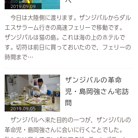
へ
2019.09.09
今日は大陸側に渡ります。ザンジバルからダル
エスサラーム行きの高速フェリーで移動です。
ザンジバルは猫の島。これは海の上のホテルで
す。切符は前日に買っておいたので，フェリーの
時間まで…
ザンジバルの革命
児・島岡強さん宅訪
問
2019.09.05
ザンジバルへ来た目的の一つが，ザンジバルの
革命児・島岡強さんに会いに行くことでした。