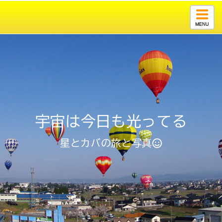
Togg
navig
宇宙は今日も光ってる
星とカバの旅と写真