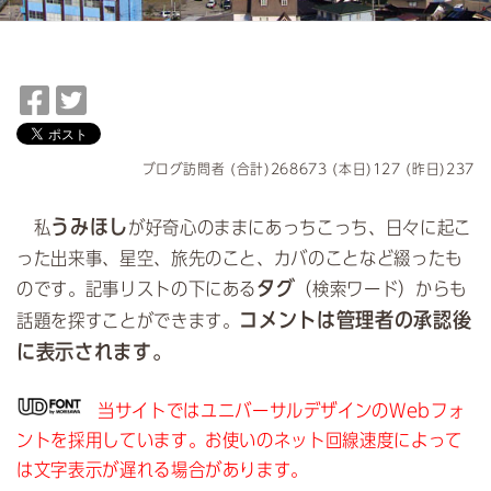
F
T
a
w
c
i
e
t
ブログ訪問者 (合計)268673 (本日)127 (昨日)237
b
t
o
e
うみほし
私
が好奇心のままにあっちこっち、日々に起こ
o
r
った出来事、星空、旅先のこと、カバのことなど綴ったも
k
で
タグ
のです。記事リストの下にある
（検索ワード）からも
で
シ
コメントは管理者の承認後
話題を探すことができます。
シ
ェ
ェ
ア
に表示されます。
ア
当サイトではユニバーサルデザインのWebフォ
ントを採用しています。お使いのネット回線速度によって
は文字表示が遅れる場合があります。