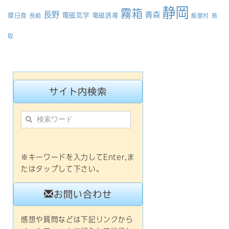
静岡
霧箱
長野
青森
電磁気学
環日食
電磁誘導
長崎
飯舘村
鳥
取
サイト内検索
※キーワードを入力してEnter,ま
たはタップして下さい。
お問い合わせ
感想や質問などは下記リンクから