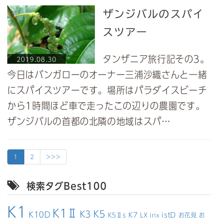
ザンジバルのスパイ
スツアー
タンザニア旅行記その3。
2019.08.30
今日はバンガローのオーナー三浦沙織さんと一緒
にスパイスツアーです。場所はパラダイスビーチ
から1時間ほど車で走ったこの辺りの農園です。
ザンジバルの首都の北隣の地域はスパ…
1
2
>>>
検索タグBest100
K1
K1Ⅱ
K5
K3
K10D
K7
istD
K5Ⅱs
LX
お花見
お
irix