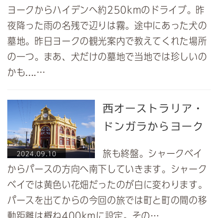
ヨークからハイデンへ約250kmのドライブ。昨
夜降った雨の名残で辺りは霧。途中にあった犬の
墓地。昨日ヨークの観光案内で教えてくれた場所
の一つ。まあ、犬だけの墓地で当地では珍しいの
かも....…
西オーストラリア・
ドンガラからヨーク
旅も終盤。シャークベイ
2024.09.10
からパースの方向へ南下していきます。シャーク
ベイでは黄色い花畑だったのが白に変わります。
パースを出てからの今回の旅では町と町の間の移
動距離は概ね400kmに設定。その…