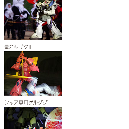
量産型ザクII
シャア専用ゲルググ