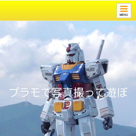
Togg
navig
プラモで写真撮って遊ぼ
う