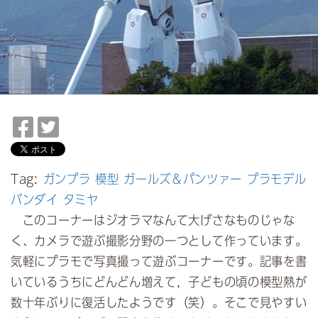
F
T
a
w
c
i
e
t
Tag:
ガンプラ
模型
ガールズ＆パンツァー
プラモデル
b
t
バンダイ
タミヤ
o
e
このコーナーはジオラマなんて大げさなものじゃな
o
r
く、カメラで遊ぶ撮影分野の一つとして作っています。
k
で
気軽にプラモで写真撮って遊ぶコーナーです。記事を書
で
シ
いているうちにどんどん増えて，子どもの頃の模型熱が
シ
ェ
ェ
ア
数十年ぶりに復活したようです（笑）。そこで見やすい