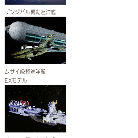
ザンジバル機動巡洋艦
ムサイ級軽巡洋艦
EXモデル