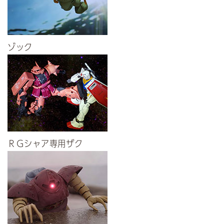
ゾック
ＲＧシャア専用ザク