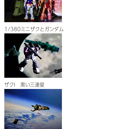
1/380ミニザクとガンダム
ザクI 黒い三連星