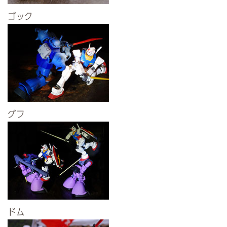
ゴック
グフ
ドム