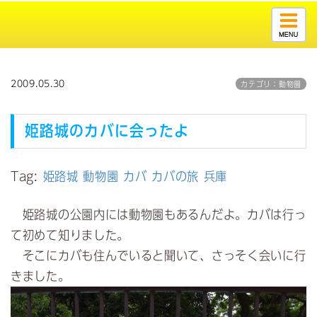
Togg
navig
2009.05.30
カテゴリ：動物園
姫路城のカバに会ったよ
Tag:
姫路城
動物園
カバ
カバの旅
兵庫
姫路城の公園内には動物園もあるんだよ。カバは行っ
て初めて知りました。
そこにカバも住んでいると聞いて、さっそく会いに行
きました。