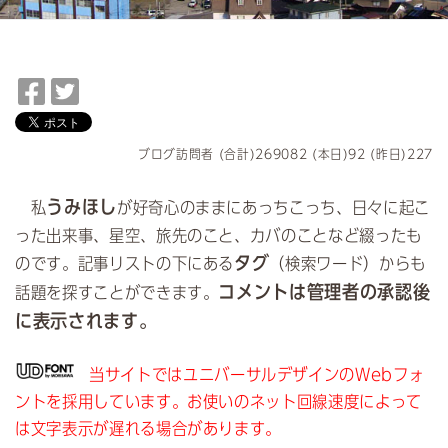
F
T
a
w
c
i
e
t
ブログ訪問者 (合計)269082 (本日)92 (昨日)227
b
t
o
e
うみほし
私
が好奇心のままにあっちこっち、日々に起こ
o
r
った出来事、星空、旅先のこと、カバのことなど綴ったも
k
で
タグ
のです。記事リストの下にある
（検索ワード）からも
で
シ
コメントは管理者の承認後
話題を探すことができます。
シ
ェ
ェ
ア
に表示されます。
ア
当サイトではユニバーサルデザインのWebフォ
ントを採用しています。お使いのネット回線速度によって
は文字表示が遅れる場合があります。