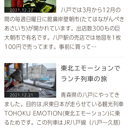
八戸では3月から12月の
2021.12.22
間の毎週日曜日に館鼻岸壁朝市(たてはながんぺき
あさいち)が開かれています。出店数300もの巨
大朝市で有名です。八戸駅の売店では地図を1枚
100円で売ってます。事前に買って…
東北エモーションで
ランチ列車の旅
青森県の八戸にやってき
2021.12.21
ました。目的はJR東日本が走らせている観光列車
TOHOKU EMOTION(東北エモーション)に乗
るためです。この列車はJR八戸線（八戸～久慈）