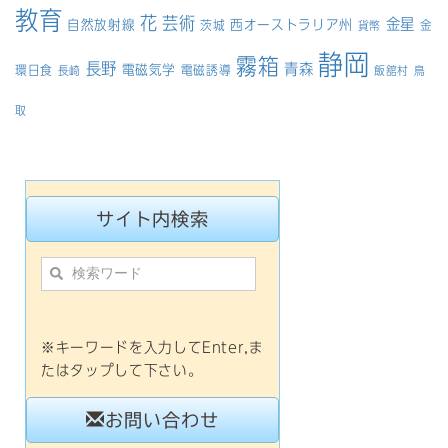
教育
花
芸術
金星
自然放射線
西オーストラリア州
茨城
金
貨幣
静岡
霧箱
長野
青森
電磁気学
環日食
電磁誘導
長崎
飯舘村
鳥
取
サイト内検索
※キーワードを入力してEnter,ま
たはタップして下さい。
お問い合わせ