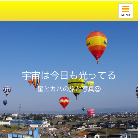
Togg
navig
宇宙は今日も光ってる
星とカバの旅と写真