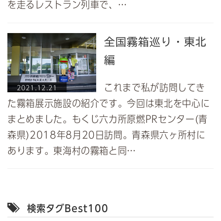
を走るレストラン列車で、…
全国霧箱巡り・東北
編
これまで私が訪問してき
2021.12.21
た霧箱展示施設の紹介です。今回は東北を中心に
まとめました。もくじ六カ所原燃PRセンター(青
森県)2018年8月20日訪問。青森県六ヶ所村に
あります。東海村の霧箱と同…
検索タグBest100