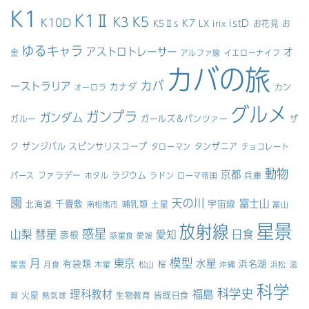
K1
K1Ⅱ
K5
K3
K10D
K7
istD
K5Ⅱs
LX
お花見
お
irix
ゆるキャラ
アストロトレーサー
オ
金
アルファ線
イエローナイフ
カバの旅
カバ
ーストラリア
カナダ
カン
オーロラ
グルメ
ガンプラ
ガンダム
ガルー
ガールズ＆パンツァー
ザ
ク
ザンジバル
スピンサリスコープ
タンザニア
タローマン
チョコレート
動物
京都
ファラデー
ラジウム
兵庫
パース
ホタル
ラドン
ローマ帝国
園
天の川
富士山
千畳敷
宇宙線
北海道
哺乳類
土星
南相馬市
富山
星景
放射線
惑星
山梨
彗星
日食
愛知
彦根
惑星食
愛媛
模型
月
東京
水星
有袋類
浜名湖
桜
星雲
月食
木星
松山
沖縄
浜松
滋
科学
科学史
理科教材
福島
火星
生物教育
皆既日食
賀
熱気球