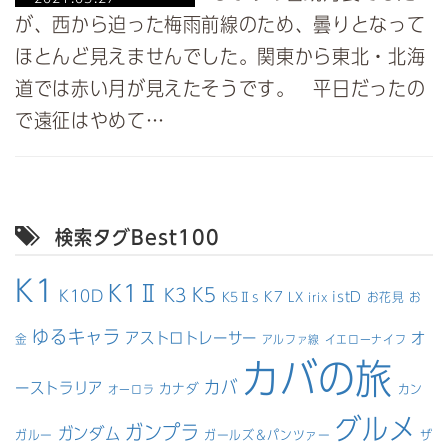
が、西から迫った梅雨前線のため、曇りとなって
ほとんど見えませんでした。関東から東北・北海
道では赤い月が見えたそうです。 平日だったの
で遠征はやめて…
検索タグBest100
K1
K1Ⅱ
K5
K3
K10D
K7
istD
K5Ⅱs
LX
お花見
お
irix
ゆるキャラ
アストロトレーサー
オ
金
アルファ線
イエローナイフ
カバの旅
カバ
ーストラリア
カナダ
カン
オーロラ
グルメ
ガンプラ
ガンダム
ガルー
ガールズ＆パンツァー
ザ