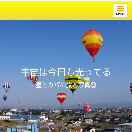
Togg
navig
宇宙は今日も光ってる
星とカバの旅と写真