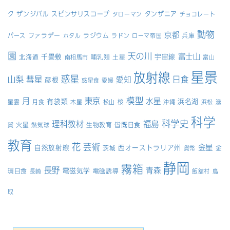
ク
ザンジバル
スピンサリスコープ
タンザニア
タローマン
チョコレート
動物
京都
ファラデー
ラジウム
兵庫
パース
ホタル
ラドン
ローマ帝国
園
天の川
富士山
千畳敷
宇宙線
北海道
哺乳類
土星
南相馬市
富山
星景
放射線
惑星
山梨
彗星
日食
愛知
彦根
惑星食
愛媛
模型
月
東京
水星
有袋類
浜名湖
桜
星雲
月食
木星
松山
沖縄
浜松
滋
科学
科学史
理科教材
福島
火星
生物教育
皆既日食
賀
熱気球
教育
花
芸術
金星
自然放射線
西オーストラリア州
茨城
金
貨幣
静岡
霧箱
長野
青森
電磁気学
環日食
電磁誘導
長崎
飯舘村
鳥
取