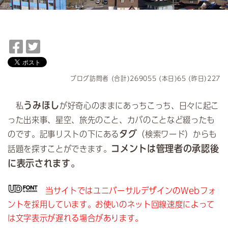
F
T
a
w
c
i
e
t
ブログ訪問者 (合計)269055 (本日)65 (昨日)227
b
t
o
e
うみほし
私
が好奇心のままにあっちこっち、日々に起こ
o
r
った出来事、星空、旅先のこと、カバのことなど綴ったも
k
で
タグ
のです。記事リストの下にある
（検索ワード）からも
で
シ
コメントは管理者の承認後
話題を探すことができます。
シ
ェ
ェ
ア
に表示されます。
ア
当サイトではユニバーサルデザインのWebフォ
ントを採用しています。お使いのネット回線速度によって
は文字表示が遅れる場合があります。