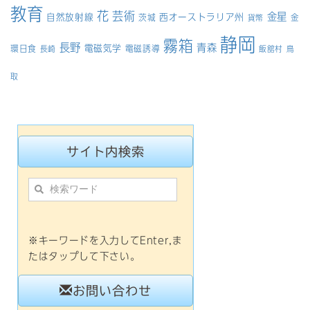
教育
花
芸術
金星
自然放射線
西オーストラリア州
茨城
金
貨幣
静岡
霧箱
長野
青森
電磁気学
環日食
電磁誘導
長崎
飯舘村
鳥
取
サイト内検索
※キーワードを入力してEnter,ま
たはタップして下さい。
お問い合わせ