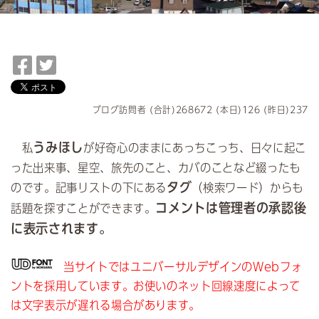
F
T
a
w
c
i
e
t
ブログ訪問者 (合計)268672 (本日)126 (昨日)237
b
t
o
e
うみほし
私
が好奇心のままにあっちこっち、日々に起こ
o
r
った出来事、星空、旅先のこと、カバのことなど綴ったも
k
で
タグ
のです。記事リストの下にある
（検索ワード）からも
で
シ
コメントは管理者の承認後
話題を探すことができます。
シ
ェ
ェ
ア
に表示されます。
ア
当サイトではユニバーサルデザインのWebフォ
ントを採用しています。お使いのネット回線速度によって
は文字表示が遅れる場合があります。