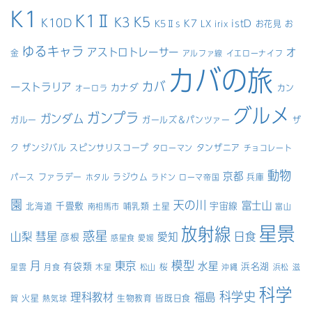
K1
K1Ⅱ
K5
K3
K10D
K7
istD
K5Ⅱs
LX
お花見
お
irix
ゆるキャラ
アストロトレーサー
オ
金
アルファ線
イエローナイフ
カバの旅
カバ
ーストラリア
カナダ
カン
オーロラ
グルメ
ガンプラ
ガンダム
ガルー
ガールズ＆パンツァー
ザ
ク
ザンジバル
スピンサリスコープ
タンザニア
タローマン
チョコレート
動物
京都
ファラデー
ラジウム
兵庫
パース
ホタル
ラドン
ローマ帝国
園
天の川
富士山
千畳敷
宇宙線
北海道
哺乳類
土星
南相馬市
富山
星景
放射線
惑星
山梨
彗星
日食
愛知
彦根
惑星食
愛媛
模型
月
東京
水星
有袋類
浜名湖
桜
星雲
月食
木星
松山
沖縄
浜松
滋
科学
科学史
理科教材
福島
火星
生物教育
皆既日食
賀
熱気球