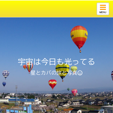
Togg
navig
宇宙は今日も光ってる
星とカバの旅と写真