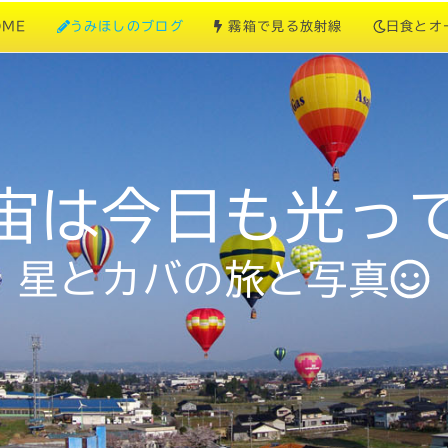
OME
うみほしのブログ
霧箱で見る放射線
日食とオ
宙は今日も光っ
星とカバの旅と写真