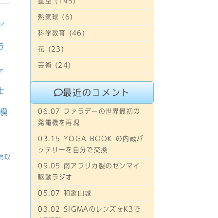
星空 (145)
熱気球 (6)
ァ
科学教育 (46)
ラ
花 (23)
芸術 (24)
ァ
士
最近のコメント
模
06.07 ファラデーの世界最初の
発電機を再現
03.15 YOGA BOOK の内蔵バ
ッテリーを自分で交換
鳥取
09.05 南アフリカ製のゼンマイ
駆動ラジオ
05.07 和歌山城
03.02 SIGMAのレンズをK3で