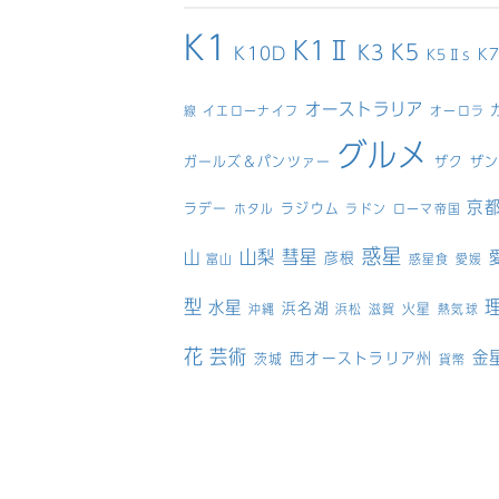
K1
K1Ⅱ
K5
K3
K10D
K
K5Ⅱs
オーストラリア
線
イエローナイフ
オーロラ
グルメ
ガールズ＆パンツァー
ザク
ザ
京
ラデー
ラジウム
ホタル
ラドン
ローマ帝国
惑星
山梨
彗星
山
彦根
富山
惑星食
愛媛
型
水星
浜名湖
火星
沖縄
浜松
滋賀
熱気球
花
芸術
金
西オーストラリア州
茨城
貨幣