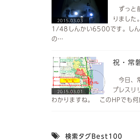
ずっと前
りました
2015.03.03
1/48しんかい6500です。
の…
祝・常
今日、常
プレスリ
2015.03.01
わかりますね。 このHPでも
検索タグBest100