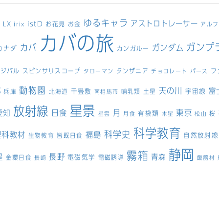
ゆるキャラ
アストロトレーサー
7
istD
LX
お花見
お金
irix
アルフ
カバの旅
ガンプ
カバ
ガンダム
カナダ
カンガルー
ンジバル
スピンサリスコープ
タンザニア
フ
タローマン
チョコレート
パース
動物園
天の川
都
富
千畳敷
宇宙線
兵庫
北海道
哺乳類
土星
南相馬市
星景
放射線
日食
月
東京
愛知
有袋類
桜
星雲
月食
木星
松山
科学教育
科学史
理科教材
福島
自然放射線
生物教育
皆既日食
静岡
霧箱
長野
星
青森
電磁気学
金環日食
電磁誘導
長崎
飯舘村