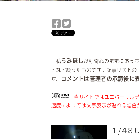
Facebook
Twitter
で
で
シ
シ
ェ
ェ
ア
ア
うみほし
私
が好奇心のままにあっ
となど綴ったものです。記事リストの
コメントは管理者の承認後に
す。
当サイトではユニバーサルデ
速度によっては文字表示が遅れる場合
1/4