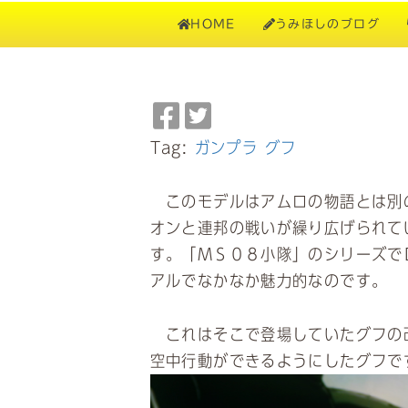
HOME
うみほしのブログ
Facebook
Twitter
で
で
Tag:
ガンプラ
グフ
シ
シ
ェ
ェ
このモデルはアムロの物語とは別
ア
ア
オンと連邦の戦いが繰り広げられて
す。「ＭＳ０８小隊」のシリーズで
アルでなかなか魅力的なのです。
これはそこで登場していたグフの
空中行動ができるようにしたグフで