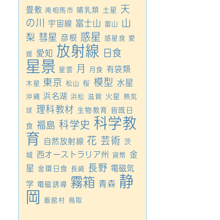
天
畳敷
哺乳類
土星
南相馬市
の川
山
富士山
宇宙線
富山
惑星
梨
彗星
彦根
惑星食
愛
放射線
日食
愛知
媛
星景
月
有袋類
星雲
月食
模型
東京
水星
桜
木星
松山
浜名湖
火星
沖縄
浜松
滋賀
熱気
理科教材
生物教育
皆既日
球
科学教
科学史
福島
食
育
花
芸術
自然放射線
茨
金
西オーストラリア州
城
貨幣
長野
星
電磁気
金環日食
長崎
静
霧箱
青森
学
電磁誘導
岡
飯舘村
鳥取