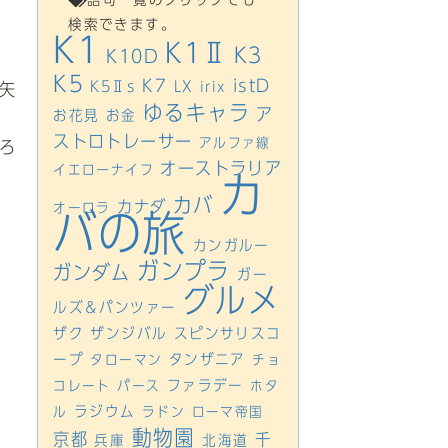
検索できます。
K1
K1Ⅱ
K3
K10D
K5
K7
istD
K5Ⅱs
LX
矢
irix
ゆるキャラ
ア
お花見
お金
ストロトレーサー
アルファ線
ろ
オーストラリア
イエローナイフ
カ
カバ
カナダ
オーロラ
バの旅
カンガルー
ガンプラ
ガンダム
ガー
グルメ
ルズ＆パンツァー
ザク
ザンジバル
スピンサリスコ
ープ
タンザニア
タローマン
チョ
ファラデー
コレート
パース
ホタ
ラジウム
ル
ラドン
ローマ帝国
動物園
京都
千
兵庫
北海道