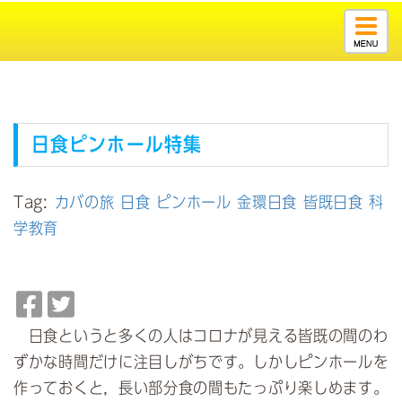
Togg
navig
日食
ピンホール
特集
Tag:
カバの旅
日食
ピンホール
金環日食
皆既日食
科
学教育
F
T
a
w
日食というと多くの人はコロナが見える皆既の間のわ
c
i
ずかな時間だけに注目しがちです。しかし
ピンホール
を
e
t
作っておくと，長い部分食の間もたっぷり楽しめます。
b
t