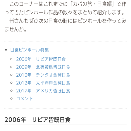
o
e
このコーナーはこれまでの「カバの旅・日食編」で作
o
r
ってきた
ピンホール
作品の数々をまとめて紹介します。
k
で
皆さんもぜひ次の日食の時には
ピンホール
を作ってみ
で
シ
ませんか。
シ
ェ
ェ
ア
ア
日食ピンホール特集
2006年 リビア皆既日食
2009年 北硫黄島皆既日食
2010年 チンタオ金環日食
2012年 太平洋岸金環日食
2017年 アメリカ皆既日食
コメント
2006年 リビア皆既日食