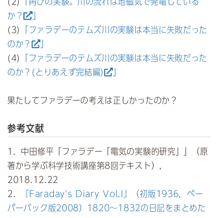
(2)
「再びの実験。川の流れは地磁気で発電している
か？
」
(3)
「ファラデーのテムズ川の実験は本当に失敗だった
のか？
」
(4)
「ファラデーのテムズ川の実験は本当に失敗だった
のか？(とりあえず完結編)
」
果たしてファラデーの考えは正しかったのか？
参考文献
1．中田修平「ファラデー「電気の実験的研究」」（原
著から学ぶ科学技術講座第8回テキスト），
2018.12.22
2．
『Faraday's Diary Vol.I』（初版1936，ペー
パーバック版2008）1820～1832の日記をまとめた