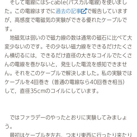
そして電線にはS-cable(パスカル電線)を使いまし
た。この電線はすでに
過去の記事
で報告しています
が，高感度で電磁気の実験ができる優れたケーブルで
す。
地磁気は弱いので磁力線の数は通常の磁石に比べて大
変少ないのです。その少ない磁力線をできるだけたくさ
ん横切るには，できるだけ直径の大きなコイルでたくさ
んの電線を巻かないと，発生した電流を感知できませ
ん。それをこのケーブルで解決しました。私の実験では
ケーブルを4回巻き（普通の電線なら40回巻き相当）
して，直径35cmのコイルにしています。
ではファラデーのやったとおりに実験してみましょ
う。
最初はケーブルを左右，つまり東西に行ったり来たり