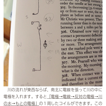
川の流れが東西ならば，南北に電線を張って川の中に
電極を入れます。すると
「電極→電線→反対の電極→川
の水→もとの電極」
の１周したコイルができます。この