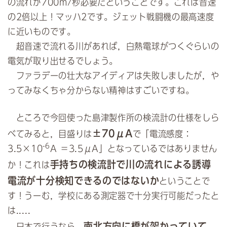
の流れが700m/秒必要だということです。これは音速
の2倍以上！マッハ2です。ジェット戦闘機の最高速度
に近いものです。
超音速で流れる川があれば，白熱電球がつくぐらいの
電気が取り出せるでしょう。
ファラデーの壮大なアイディアは失敗しましたが，や
ってみなくちゃ分からない精神はすごいですね。
ところで今回使った島津製作所の検流計の仕様をしら
±70μA
べてみると，目盛りは
で「電流感度：
-6
3.5×10
A ＝3.5μA」となっているではありません
手持ちの検流計で川の流れによる誘導
か！これは
電流が十分検知できるのではないか
ということで
す！うーむ，学校にある測定器で十分実行可能だったと
は.....
南北方向に橋が架かっていて，
日本で行うなら，