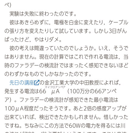
ぺ）
実験は失敗に終わったのです。
彼はあきらめずに，電極を白金に変えたり，ケーブル
の張り方を変えたりして試しています。しかし3日がん
ばったけど，やはりダメ。
彼の考えは間違っていたのでしょうか。いえ，そうで
はありません。現在の計算ではこれで作れる電流は，当
時のファラデーの検流計ではまったく感知できないほど
のわずかなものでしかなかったのです。
先日の講座
の金沢工業大学の中田教授によれば，
マイクロアンペア
発生する電流は66
μA
（100万分の66アンペ
ア）。ファラデーの検流計が感知できた最小電流は
100μA程度だったそうです。あと2倍の感度アップが
出来ていれば、検出できたかもしれません。惜しかった
ですね。ちなみにこの方法で60Wの電力を得るには川