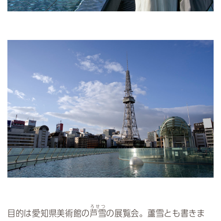
ろせつ
目的は愛知県美術館の
芦雪
の展覧会。蘆雪とも書きま