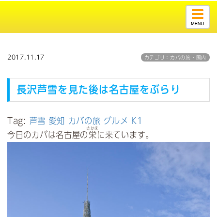
Togg
navig
2017.11.17
カテゴリ：カバの旅・国内
長沢芦雪を見た後は名古屋をぶらり
Tag:
芦雪
愛知
カバの旅
グルメ
K1
さかえ
今日のカバは名古屋の
栄
に来ています。